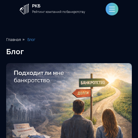
РКБ
Рейтинг компаний по банкротству
Главная
Блог
»
Блог